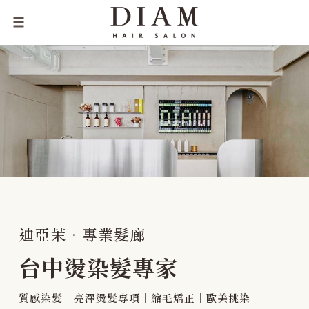
迪亞茉．專業髮廊
台中燙染髮專家
質感染髮｜亮澤燙髮專項｜縮毛矯正｜歐美挑染