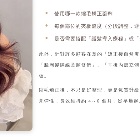
使用哪一款縮毛矯正藥劑
每個部位的夾板溫度（分段調整，避
是否需要搭配「護髮導入療程」或「
此外，針對許多顧客在意的「矯正後自然度
「臉周髮際線柔順修飾」、「耳後內層立體
板。
縮毛矯正後，不只是好整理，更是氣質升級的
亮彈性，長效維持約 4～6 個月，從早晨