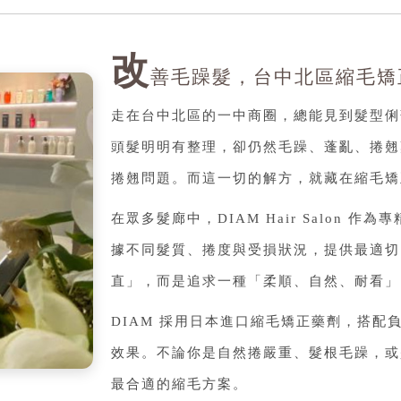
改
善毛躁髮，台中北區縮毛矯正首選 
走在台中北區的一中商圈，總能見到髮型俐
頭髮明明有整理，卻仍然毛躁、蓬亂、捲翹
捲翹問題。而這一切的解方，就藏在縮毛矯
在眾多髮廊中，DIAM Hair Salon 作
據不同髮質、捲度與受損狀況，提供最適切
直」，而是追求一種「柔順、自然、耐看」
DIAM 採用日本進口縮毛矯正藥劑，搭
效果。不論你是自然捲嚴重、髮根毛躁，或
最合適的縮毛方案。