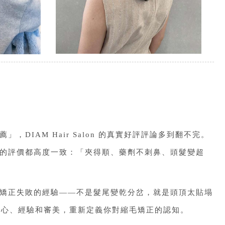
薦」，DIAM Hair Salon 的真實好評評論多到翻不完。
的評價都高度一致：「夾得順、藥劑不刺鼻、頭髮變超
矯正失敗的經驗——不是髮尾變乾分岔，就是頭頂太貼塌
、耐心、經驗和審美，重新定義你對縮毛矯正的認知。