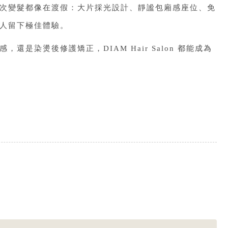
次變髮都像在渡假：大片採光設計、靜謐包廂感座位、免
人留下極佳體驗。
是染燙後修護矯正，DIAM Hair Salon 都能成為