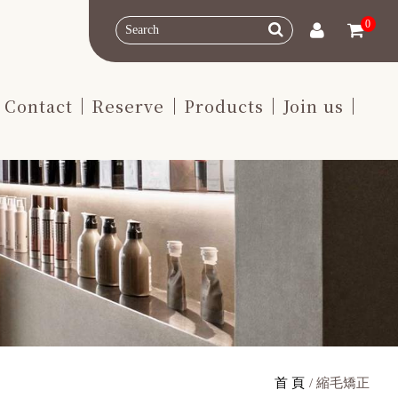
0
Contact
Reserve
Products
Join us
首 頁
縮毛矯正