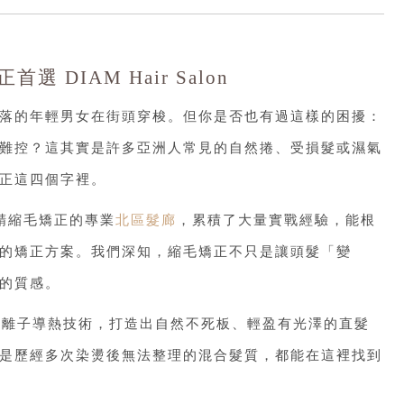
DIAM Hair Salon
落的年輕男女在街頭穿梭。但你是否也有過這樣的困擾：
難控？這其實是許多亞洲人常見的自然捲、受損髮或濕氣
正這四個字裡。
為專精縮毛矯正的專業
北區髮廊
，累積了大量實戰經驗，能根
的矯正方案。我們深知，縮毛矯正不只是讓頭髮「變
的質感。
配負離子導熱技術，打造出自然不死板、輕盈有光澤的直髮
是歷經多次染燙後無法整理的混合髮質，都能在這裡找到